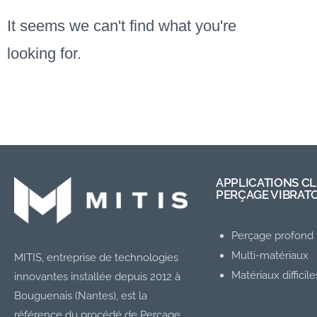
It seems we can't find what you're
looking for.
APPLICATIONS CL
PERÇAGE VIBRAT
Perçage profond 
Multi-matériaux
MITIS, entreprise de technologies
Matériaux difficile
innovantes installée depuis 2012 à
Bouguenais (Nantes), est la
référence du procédé de Perçage