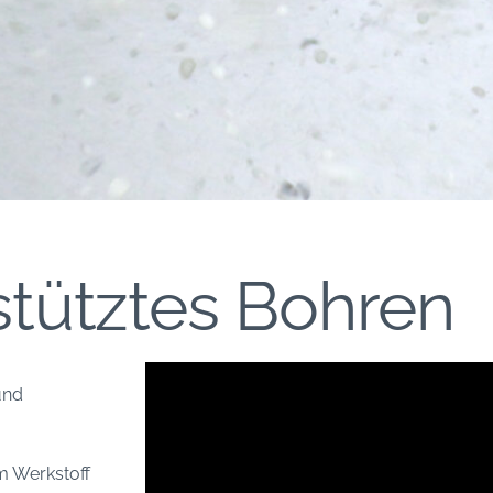
stütztes Bohren
und
m Werkstoff