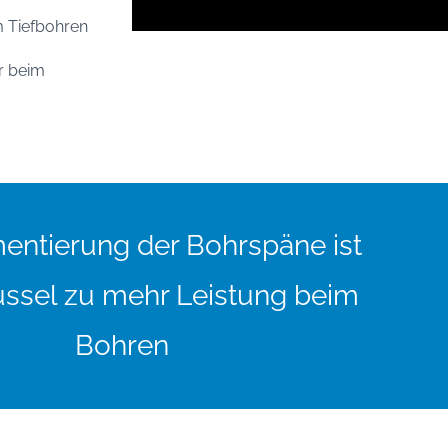
m Tiefbohren
r beim
entierung der Bohrspäne ist
üssel zu mehr Leistung beim
Bohren