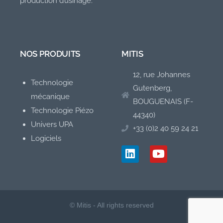
production d’usinage.
NOS PRODUITS
MITIS
12, rue Johannes
Technologie
Gutenberg,
mécanique
BOUGUENAIS (F-
Technologie Piézo
44340)
Univers UPA
+33 (0)2 40 59 24 21
Logiciels
© Mitis - All rights reserved